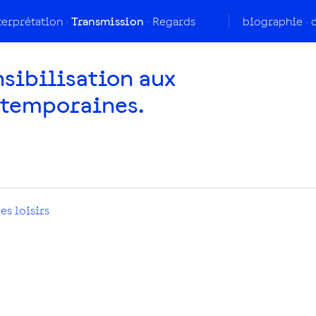
terprétation
Transmission
Regards
biographie
nsibilisation aux
ntemporaines.
es loisirs