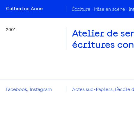
Catherine Anne
Écriture
Mise en scène
In
2001
Atelier de se
écritures co
Facebook
,
Instagram
Actes sud-Papiers
,
L’école d