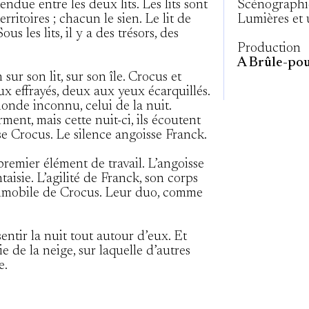
endue entre les deux lits. Les lits sont
Scénographi
erritoires ; chacun le sien. Le lit de
Lumières et 
us les lits, il y a des trésors, des
.
Production
A Brûle-po
 sur son lit, sur son île. Crocus et
eux effrayés, deux aux yeux écarquillés.
monde inconnu, celui de la nuit.
rment, mais cette nuit-ci, ils écoutent
ise Crocus. Le silence angoisse Franck.
emier élément de travail. L’angoisse
taisie. L’agilité de Franck, son corps
immobile de Crocus. Leur duo, comme
entir la nuit tout autour d’eux. Et
ie de la neige, sur laquelle d’autres
e.