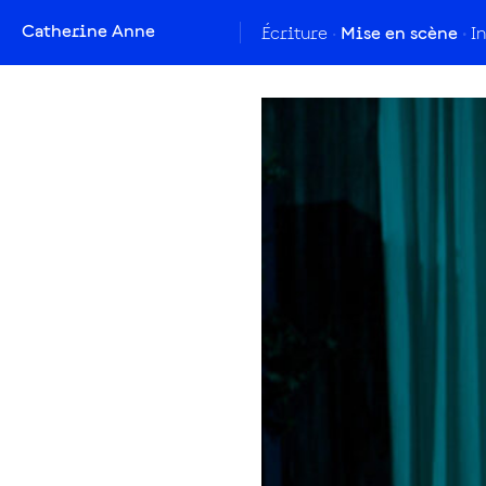
Catherine Anne
Écriture
Mise en scène
I