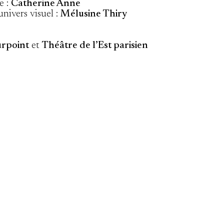
e :
Catherine Anne
univers visuel :
Mélusine Thiry
urpoint
et
Théâtre de l’Est parisien