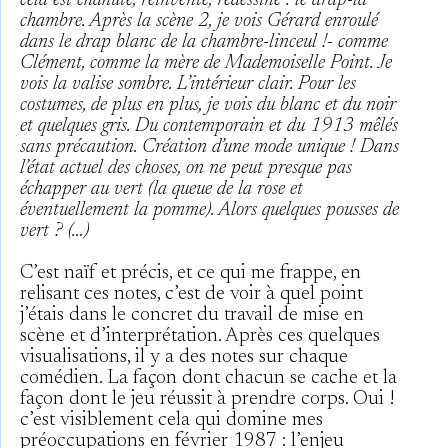
cela est chahuté, réinventé, redessiné : le drap-la
chambre.
Après la scène 2, je vois Gérard enroulé
dans le drap blanc de la chambre-linceul !- comme
Clément, comme la mère de Mademoiselle Point.
Je
vois la valise sombre. L’intérieur clair.
Pour les
costumes, de plus en plus, je vois du blanc et du noir
et quelques gris. Du contemporain et du 1913 mêlés
sans précaution. Création d’une mode unique !
Dans
l’état actuel des choses, on ne peut presque pas
échapper au vert (la queue de la rose et
éventuellement la pomme). Alors quelques pousses de
vert ? (…)
C’est naïf et précis, et ce qui me frappe, en
relisant ces notes, c’est de voir à quel point
j’étais dans le concret du travail de mise en
scène et d’interprétation. Après ces quelques
visualisations, il y a des notes sur chaque
comédien. La façon dont chacun se cache et la
façon dont le jeu réussit à prendre corps. Oui !
c’est visiblement cela qui domine mes
préoccupations en février 1987 : l’enjeu