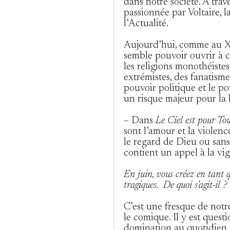
dans notre société. À trav
passionnée par Voltaire, l
l’Actualité.
Aujourd’hui, comme au XVI
semble pouvoir ouvrir à c
les religions monothéiste
extrémistes, des fanatisme
pouvoir politique et le p
un risque majeur pour la l
– Dans
Le Ciel est pour To
sont l’amour et la violenc
le regard de Dieu ou sans
contient un appel à la vig
En juin, vous créez en tant 
tragiques. De quoi s’agit-il ?
C’est une fresque de notre 
le comique. Il y est quest
domination au quotidien. 