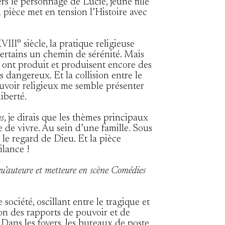
ers le personnage de Lucie, jeune fille
a pièce met en tension l’Histoire avec
II° siècle, la pratique religieuse
ertains un chemin de sérénité. Mais
s ont produit et produisent encore des
s dangereux. Et la collision entre le
ouvoir religieux me semble présenter
iberté.
us
, je dirais que les thèmes principaux
e de vivre. Au sein d’une famille. Sous
 le regard de Dieu. Et la pièce
ilance !
qu’auteure et metteure en scène Comédies
société, oscillant entre le tragique et
ion des rapports de pouvoir et de
Dans les foyers, les bureaux de poste,