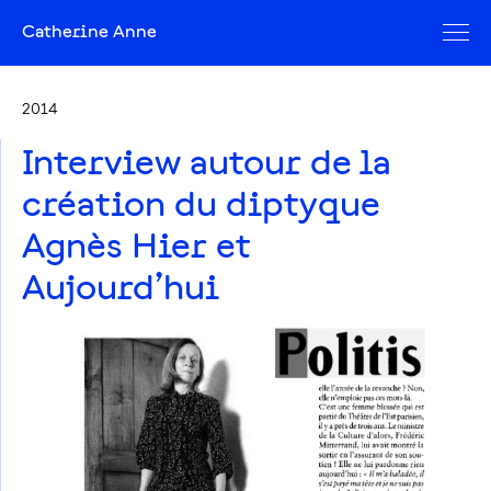
Catherine Anne
2014
Interview autour de la
création du diptyque
Agnès Hier et
Aujourd’hui