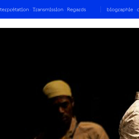
nterprétation
Transmission
Regards
biographie