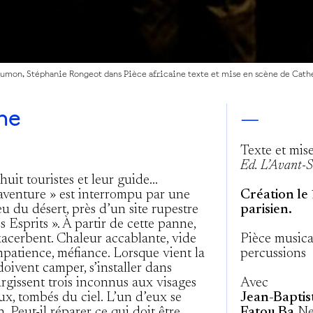
umon, Stéphanie Rongeot dans Pièce africaine texte et mise en scène de Cath
ne
—
Texte et mis
Ed. L’Avant-S
huit touristes et leur guide…
aventure » est interrompu par une
Création le
u du désert, près d’un site rupestre
parisien.
sprits ». À partir de cette panne,
’exacerbent. Chaleur accablante, vide
Pièce musica
mpatience, méfiance. Lorsque vient la
percussions
s doivent camper, s’installer dans
surgissent trois inconnus aux visages
Avec
ux, tombés du ciel. L’un d’eux se
Jean-Bapti
Peut-il réparer ce qui doit être
Fatou Ba
Ne