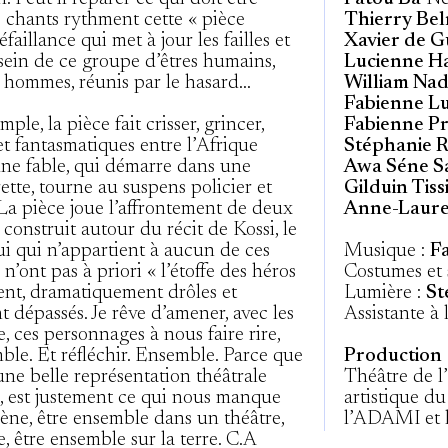
s chants rythment cette « pièce
Thierry Bel
éfaillance qui met à jour les failles et
Xavier de G
sein de ce groupe d’êtres humains,
Lucienne 
t hommes, réunis par le hasard…
William Na
Fabienne Lu
ple, la pièce fait crisser, grincer,
Fabienne P
 et fantasmatiques entre l’Afrique
Stéphanie 
 une fable, qui démarre dans une
Awa Séne S
ette, tourne au suspens policier et
Gilduin Tiss
 La pièce joue l’affrontement de deux
Anne-Laur
 construit autour du récit de Kossi, le
lui qui n’appartient à aucun de ces
Musique :
F
’ont pas à priori « l’étoffe des héros
Costumes et 
vent, dramatiquement drôles et
Lumière :
St
nt dépassés. Je rêve d’amener, avec les
Assistante à 
, ces personnages à nous faire rire,
ble. Et réfléchir. Ensemble. Parce que
Production
une belle représentation théâtrale
Théâtre de l’
 est justement ce qui nous manque
artistique du
cène, être ensemble dans un théâtre,
l’ADAMI et
e, être ensemble sur la terre. C.A