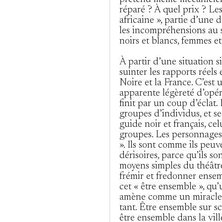
réparé ? À quel prix ? Le
africaine », partie d’une d
les incompréhensions au 
noirs et blancs, femmes e
À partir d’une situation sim
suinter les rapports réels
Noire et la France. C’est
apparente légèreté d’opér
finit par un coup d’éclat.
groupes d’individus, et se
guide noir et français, ce
groupes. Les personnages n
». Ils sont comme ils peu
dérisoires, parce qu’ils so
moyens simples du théâtre
frémir et fredonner ensem
cet « être ensemble », qu’
amène comme un miracle,
tant. Être ensemble sur s
être ensemble dans la vill