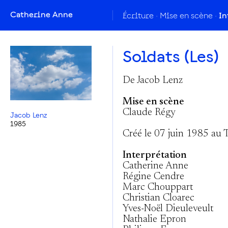
Catherine Anne
Écriture
Mise en scène
In
Soldats (Les)
De Jacob Lenz
Mise en scène
Claude Régy
Jacob Lenz
1985
Créé le 07 juin 1985 au Th
Interprétation
Catherine Anne
Régine Cendre
Marc Chouppart
Christian Cloarec
Yves-Noël Dieuleveult
Nathalie Epron