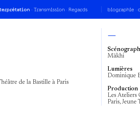
terprétation
Transmission
Regards
biographie
—
Scénographi
Mäkhi
Lumières
Dominique B
éâtre de la Bastille à Paris
Production
Les Ateliers
Paris, Jeune 